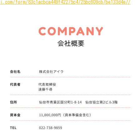
ri.com/form/83c1acbca449f42275c4725bc609cb7be133d4e7/